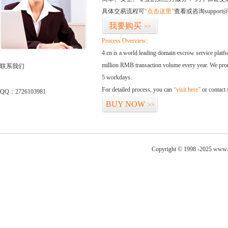
具体交易流程可
“点击这里”
查看或咨询support@
我要购买
>>
Process Overview:
4.cn is a world leading domain escrow service plat
million RMB transaction volume every year. We promi
联系我们
5 workdays.
For detailed process, you can
“visit here”
or contact
QQ：2726103981
BUY NOW
>>
Copyright © 1998 -2025 www.m